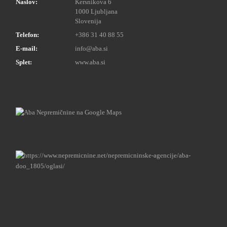
Naslov:
Kersnikova 6
1000 Ljubljana
Slovenija
Telefon:
+386 31 40 88 55
E-mail:
info@aba.si
Splet:
www.aba.si