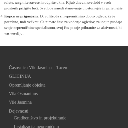
rolete, razgrnite zavese in odprite okna. Kljub dnevni svetlobi v vseh
prostorih prižgite luči. Svetloba naredi stanovanje prostornejše in prijetnejše.
Kupca ne priganjajte.
Dovolite, da si nepremičnino dobro ogleda, če je
potrebno, tudi večkrat. Če nimate časa za vodenje ogledov, zaupajte prodajo
svoje nepremičnine specialistom, svoj čas pa raje prihranite za aktivnosti, ki
vas veselijo.
Časovnica Vile Jasmina – Tacen
GLICINIJA
Opremljanje objekta
Vila Osmanthus
Vile Jasmina
Dejavnosti
Gradbeništvo in projektiranje
Legalizacija nepremičnin