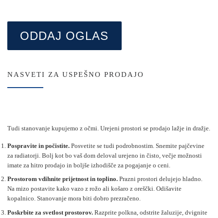
NASVETI ZA USPEŠNO PRODAJO
Tudi stanovanje kupujemo z očmi. Urejeni prostori se prodajo lažje in dražje.
Pospravite in počistite.
Posvetite se tudi podrobnostim. Snemite pajčevine
za radiatorji. Bolj kot bo vaš dom deloval urejeno in čisto, večje možnosti
imate za hitro prodajo in boljše izhodišče za pogajanje o ceni.
Prostorom vdihnite prijetnost in toplino.
Prazni prostori delujejo hladno.
Na mizo postavite kako vazo z rožo ali košaro z oreščki. Odišavite
kopalnico. Stanovanje mora biti dobro prezračeno.
Poskrbite za svetlost prostorov.
Razprite polkna, odstrite žaluzije, dvignite