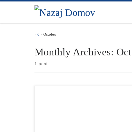
Skip to content
»
0
»
October
Monthly Archives:
Oct
1 post
Podpis partnerske pogodbe z podjetjem AXON SPACE iz
Londona za izgradnjo najmodernejših poslovnih
prostorov v Sloveniji. Izgradnja predvideva ustvariti
delovno […]