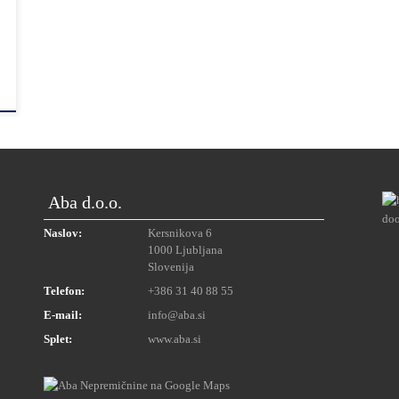
Aba d.o.o.
Naslov:
Kersnikova 6
1000 Ljubljana
Slovenija
Telefon:
+386 31 40 88 55
E-mail:
info@aba.si
Splet:
www.aba.si